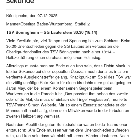
Sekunde
Bönnigheim, den 07.12.2025
Männer-Oberliga Baden-Württemberg, Staffel 2
TSV Bönnigheim – SG Lauterstein 30:30 (18:14)
Viele Zweikämpfe, viel Tempo und Spannung bis zum Schluss: Beim
30:30-Unentschieden gegen die SG Lauterstein verpassten die
Oberliga-Handballer des TSV Bönnigheim nach einer 18:14 –
Halbzeitführung einen durchaus möglichen Heimsieg.
Allerdings musste man am Ende auch froh sein, dass Robin Mack in
letzter Sekunde bei einer doppelten Überzahl noch der alles in allem
verdiente Ausgleichstreffer gelang. Knackpunkt im Spiel des TSV war
die völlig unnötige Rote Karte für einen bis dahin sehr gut aufgelegten
Jaron May, der bei einem Konter seinen Gegenspieler beim
Wurfversuch in die Parade fuhr. „Das passiert ihm schon das zweite
oder dritte Mal, da muss er einfach die Finger weglassen“, monierte
TSV-Trainer Simon Weiberle. Mit so einem Einsatz schadete er der
Mannschaft nachhaltig, denn sein Mitwirken wurde in der turbulenten
zweiten Halbzeit arg vermisst.
Nach dem Abpfiff der guten Schiedsrichter waren beide Teams eher
enttäuscht: „Am Ende müssen wir mit dem Unentschieden zufrieden
sein, und froh sein dass wir nicht mit leeren Händen dastehen. Nach