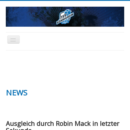
Toggle
Navigation
HOME
NEWS
AKTIVE
JUGEND
SCHIEDSRICHTER
FREIZEIT
ABTEILUNG
SPONSORING
FANARTIKEL
NEWS
Ausgleich durch Robin Mack in letzter