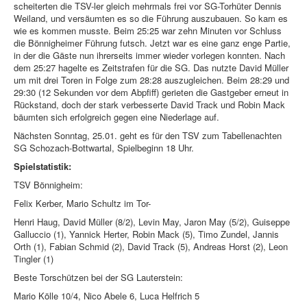
scheiterten die TSV-ler gleich mehrmals frei vor SG-Torhüter Dennis
Weiland, und versäumten es so die Führung auszubauen. So kam es
wie es kommen musste. Beim 25:25 war zehn Minuten vor Schluss
die Bönnigheimer Führung futsch. Jetzt war es eine ganz enge Partie,
in der die Gäste nun ihrerseits immer wieder vorlegen konnten. Nach
dem 25:27 hagelte es Zeitstrafen für die SG. Das nutzte David Müller
um mit drei Toren in Folge zum 28:28 auszugleichen. Beim 28:29 und
29:30 (12 Sekunden vor dem Abpfiff) gerieten die Gastgeber erneut in
Rückstand, doch der stark verbesserte David Track und Robin Mack
bäumten sich erfolgreich gegen eine Niederlage auf.
Nächsten Sonntag, 25.01. geht es für den TSV zum Tabellenachten
SG Schozach-Bottwartal, Spielbeginn 18 Uhr.
Spielstatistik:
TSV Bönnigheim:
Felix Kerber, Mario Schultz im Tor-
Henri Haug, David Müller (8/2), Levin May, Jaron May (5/2), Guiseppe
Galluccio (1), Yannick Herter, Robin Mack (5), Timo Zundel, Jannis
Orth (1), Fabian Schmid (2), David Track (5), Andreas Horst (2), Leon
Tingler (1)
Beste Torschützen bei der SG Lauterstein:
Mario Kölle 10/4, Nico Abele 6, Luca Helfrich 5