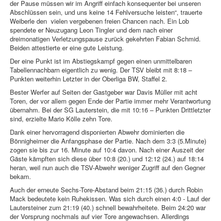
der Pause müssen wir im Angriff einfach konsequenter bei unseren
Abschlüssen sein, und uns keine 14 Fehlversuche leisten“, trauerte
Weiberle den vielen vergebenen freien Chancen nach. Ein Lob
spendete er Neuzugang Leon Tingler und dem nach einer
dreimonatigen Verletzungspause zurück gekehrten Fabian Schmid.
Beiden attestierte er eine gute Leistung.
Der eine Punkt ist im Abstiegskampf gegen einen unmittelbaren
Tabellennachbarn eigentlich zu wenig. Der TSV bleibt mit 8:18 –
Punkten weiterhin Letzter in der Oberliga BW, Staffel 2.
Bester Werfer auf Seiten der Gastgeber war Davis Müller mit acht
Toren, der vor allem gegen Ende der Partie immer mehr Verantwortung
übernahm. Bei der SG Lauterstein, die mit 10:16 – Punkten Drittletzter
sind, erzielte Mario Kölle zehn Tore.
Dank einer hervorragend disponierten Abwehr dominierten die
Bönnigheimer die Anfangsphase der Partie. Nach dem 3:3 (5.Minute)
zogen sie bis zur 16. Minute auf 10:4 davon. Nach einer Auszeit der
Gäste kämpften sich diese über 10:8 (20.) und 12:12 (24.) auf 18:14
heran, weil nun auch die TSV-Abwehr weniger Zugriff auf den Gegner
bekam.
Auch der erneute Sechs-Tore-Abstand beim 21:15 (36.) durch Robin
Mack bedeutete kein Ruhekissen. Was sich durch einen 4:0 - Lauf der
Lautersteiner zum 21:19 (40.) schnell bewahrheitete. Beim 24:20 war
der Vorsprung nochmals auf vier Tore angewachsen. Allerdings