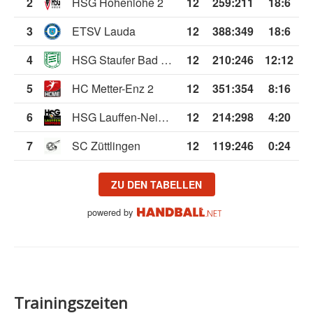
2
HSG Hohenlohe 2
12
259
:
211
18:6
3
ETSV Lauda
12
388
:
349
18:6
4
HSG Staufer Bad Wimpfen/Biberach
12
210
:
246
12:12
5
HC Metter-Enz 2
12
351
:
354
8:16
6
HSG Lauffen-Neipperg
12
214
:
298
4:20
7
SC Züttlingen
12
119
:
246
0:24
ZU DEN TABELLEN
powered by
Trainingszeiten