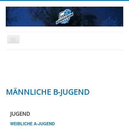
Toggle
Navigation
HOME
NEWS
AKTIVE
JUGEND
SCHIEDSRICHTER
FREIZEIT
ABTEILUNG
SPONSORING
FANARTIKEL
MÄNNLICHE B-JUGEND
JUGEND
WEIBLICHE A-JUGEND