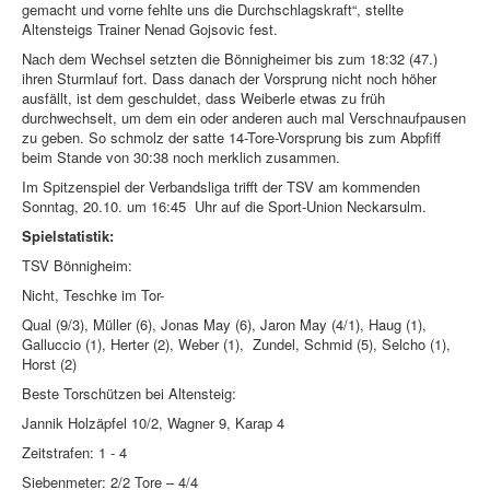
gemacht und vorne fehlte uns die Durchschlagskraft“, stellte
Altensteigs Trainer Nenad Gojsovic fest.
Nach dem Wechsel setzten die Bönnigheimer bis zum 18:32 (47.)
ihren Sturmlauf fort. Dass danach der Vorsprung nicht noch höher
ausfällt, ist dem geschuldet, dass Weiberle etwas zu früh
durchwechselt, um dem ein oder anderen auch mal Verschnaufpausen
zu geben. So schmolz der satte 14-Tore-Vorsprung bis zum Abpfiff
beim Stande von 30:38 noch merklich zusammen.
Im Spitzenspiel der Verbandsliga trifft der TSV am kommenden
Sonntag, 20.10. um 16:45 Uhr auf die Sport-Union Neckarsulm.
Spielstatistik:
TSV Bönnigheim:
Nicht, Teschke im Tor-
Qual (9/3), Müller (6), Jonas May (6), Jaron May (4/1), Haug (1),
Galluccio (1), Herter (2), Weber (1), Zundel, Schmid (5), Selcho (1),
Horst (2)
Beste Torschützen bei Altensteig:
Jannik Holzäpfel 10/2, Wagner 9, Karap 4
Zeitstrafen: 1 - 4
Siebenmeter: 2/2 Tore – 4/4