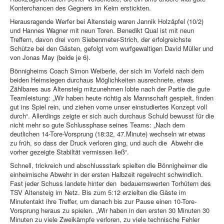
Konterchancen des Gegners im Keim erstickten.
Herausragende Werfer bei Altensteig waren Jannik Holzäpfel (10/2)
und Hannes Wagner mit neun Toren. Benedikt Qual ist mit neun
Treffern, davon drei vom Siebenmeter-Strich, der erfolgreichste
Schütze bei den Gästen, gefolgt vom wurfgewaltigen David Müller und
von Jonas May (beide je 6).
Bönnigheims Coach Simon Weiberle, der sich im Vorfeld nach dem
beiden Heimsiegen durchaus Möglichkeiten ausrechnete, etwas
Zählbares aus Altensteig mitzunehmen lobte nach der Partie die gute
Teamleistung: „Wir haben heute richtig als Mannschaft gespielt, finden
gut ins Spiel rein, und ziehen vorne unser einstudiertes Konzept voll
durch“. Allerdings zeigte er sich auch durchaus Schuld bewusst für die
nicht mehr so gute Schlussphase seines Teams: „Nach dem
deutlichen 14-Tore-Vorsprung (18:32, 47.Minute) wechseln wir etwas
zu früh, so dass der Druck verloren ging, und auch die Abwehr die
vorher gezeigte Stabiltät vermissen ließ“.
Schnell, trickreich und abschlussstark spielten die Bönnigheimer die
einheimische Abwehr in der ersten Halbzeit regelrecht schwindlich.
Fast jeder Schuss landete hinter den bedauernswerten Torhütern des
TSV Altensteig im Netz. Bis zum 5:12 erzielten die Gäste im
Minutentakt ihre Treffer, um danach bis zur Pause einen 10-Tore-
Vorsprung heraus zu spielen. „Wir haben in den ersten 30 Minuten 30
Minuten zu viele Zweikämpfe verloren, zu viele technische Fehler