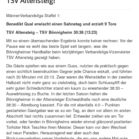
TSV Altensteig!
Männer-Verbandsliga Staffel 1:
Benedikt Qual erwischt einen Sahnetag und erzielt 9 Tore
TSV Altensteig – TSV Bönnigheim 30:38 (13:23)
Mit so einem überraschenden Ergebnis konnte keiner rechnen: Vor der
Pause war es wohl das beste Spiel seit langem, was die
Bönnigheimer Handballer beim letztjährigen Verbandsliga-Vizemeister
TSV Altensteig gezeigt haben.
Die Gäste spielten wie aus einem Guss, nutzten da praktisch gegen
einen sichtlich beeindruckten Gegner jede Chance eiskalt, und führten
nach 30 Minuten mit 23:13. Zwar waren die Weinstädter in der zweiten
Halbzeit nicht mehr ganz so zielstrebig, doch beim Schlusspfiff der
sehr guten Schiedsrichter stand ein kaum zu erwartender 38:30 –
Auswärtssieg zu Buche. In der letzten Saison hatten die
Bönnigheimer in der Altensteiger Eichwaldhalle noch eine deutliche
38:30 – Abreibung kassiert. Für die mit ebenfalls 4:0 – Punkten
gestarteten Gastgeber war es so ein Tag, an dem vor allem im ersten
Abschnitt fast nichts zusammen lief. Entweder zielten sie am Tor
vorbei, oder fanden in Bönnigheims wieder einmal glänzend postierten
Torhüter Nick Teschke ihren Meister. Dieser kam vor dem Wechsel
auf neun Paraden. Herausragend war aber auch das
Rückzugsverhalten seiner Vorderleute, die ein ums andere Mal gute