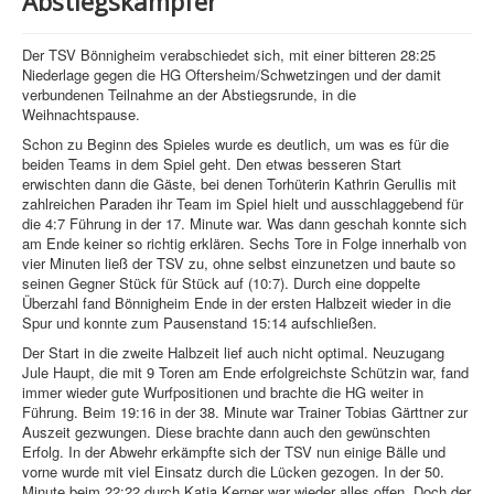
Abstiegskämpfer
Der TSV Bönnigheim verabschiedet sich, mit einer bitteren 28:25
Niederlage gegen die HG Oftersheim/Schwetzingen und der damit
verbundenen Teilnahme an der Abstiegsrunde, in die
Weihnachtspause.
Schon zu Beginn des Spieles wurde es deutlich, um was es für die
beiden Teams in dem Spiel geht. Den etwas besseren Start
erwischten dann die Gäste, bei denen Torhüterin Kathrin Gerullis mit
zahlreichen Paraden ihr Team im Spiel hielt und ausschlaggebend für
die 4:7 Führung in der 17. Minute war. Was dann geschah konnte sich
am Ende keiner so richtig erklären. Sechs Tore in Folge innerhalb von
vier Minuten ließ der TSV zu, ohne selbst einzunetzen und baute so
seinen Gegner Stück für Stück auf (10:7). Durch eine doppelte
Überzahl fand Bönnigheim Ende in der ersten Halbzeit wieder in die
Spur und konnte zum Pausenstand 15:14 aufschließen.
Der Start in die zweite Halbzeit lief auch nicht optimal. Neuzugang
Jule Haupt, die mit 9 Toren am Ende erfolgreichste Schützin war, fand
immer wieder gute Wurfpositionen und brachte die HG weiter in
Führung. Beim 19:16 in der 38. Minute war Trainer Tobias Gärttner zur
Auszeit gezwungen. Diese brachte dann auch den gewünschten
Erfolg. In der Abwehr erkämpfte sich der TSV nun einige Bälle und
vorne wurde mit viel Einsatz durch die Lücken gezogen. In der 50.
Minute beim 22:22 durch Katja Kerner war wieder alles offen. Doch der