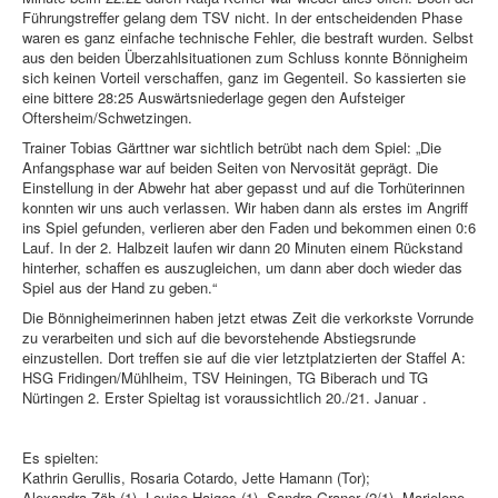
Führungstreffer gelang dem TSV nicht. In der entscheidenden Phase
waren es ganz einfache technische Fehler, die bestraft wurden. Selbst
aus den beiden Überzahlsituationen zum Schluss konnte Bönnigheim
sich keinen Vorteil verschaffen, ganz im Gegenteil. So kassierten sie
eine bittere 28:25 Auswärtsniederlage gegen den Aufsteiger
Oftersheim/Schwetzingen.
Trainer Tobias Gärttner war sichtlich betrübt nach dem Spiel: „Die
Anfangsphase war auf beiden Seiten von Nervosität geprägt. Die
Einstellung in der Abwehr hat aber gepasst und auf die Torhüterinnen
konnten wir uns auch verlassen. Wir haben dann als erstes im Angriff
ins Spiel gefunden, verlieren aber den Faden und bekommen einen 0:6
Lauf. In der 2. Halbzeit laufen wir dann 20 Minuten einem Rückstand
hinterher, schaffen es auszugleichen, um dann aber doch wieder das
Spiel aus der Hand zu geben.“
Die Bönnigheimerinnen haben jetzt etwas Zeit die verkorkste Vorrunde
zu verarbeiten und sich auf die bevorstehende Abstiegsrunde
einzustellen. Dort treffen sie auf die vier letztplatzierten der Staffel A:
HSG Fridingen/Mühlheim, TSV Heiningen, TG Biberach und TG
Nürtingen 2. Erster Spieltag ist voraussichtlich 20./21. Januar .
Es spielten:
Kathrin Gerullis, Rosaria Cotardo, Jette Hamann (Tor);
Alexandra Zäh (1), Louise Haiges (1), Sandra Graner (2/1), Marielene