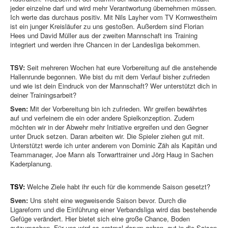
jeder einzelne darf und wird mehr Verantwortung übernehmen müssen.
Ich werte das durchaus positiv. Mit Nils Layher vom TV Kornwestheim
ist ein junger Kreisläufer zu uns gestoßen. Außerdem sind Florian
Hees und David Müller aus der zweiten Mannschaft ins Training
integriert und werden ihre Chancen in der Landesliga bekommen.
TSV:
Seit mehreren Wochen hat eure Vorbereitung auf die anstehende
Hallenrunde begonnen. Wie bist du mit dem Verlauf bisher zufrieden
und wie ist dein Eindruck von der Mannschaft? Wer unterstützt dich in
deiner Trainingsarbeit?
Sven:
Mit der Vorbereitung bin ich zufrieden. Wir greifen bewährtes
auf und verfeinern die ein oder andere Spielkonzeption. Zudem
möchten wir in der Abwehr mehr Initiative ergreifen und den Gegner
unter Druck setzen. Daran arbeiten wir. Die Spieler ziehen gut mit.
Unterstützt werde ich unter anderem von Dominic Zäh als Kapitän und
Teammanager, Joe Mann als Torwarttrainer und Jörg Haug in Sachen
Kaderplanung.
TSV:
Welche Ziele habt ihr euch für die kommende Saison gesetzt?
Sven:
Uns steht eine wegweisende Saison bevor. Durch die
Ligareform und die Einführung einer Verbandsliga wird das bestehende
Gefüge verändert. Hier bietet sich eine große Chance, Boden
gutzumachen. Für uns wird es erstmal darum gehen, gut in die Saison