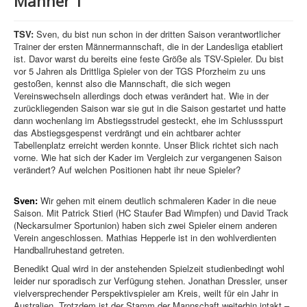
Männer 1
TSV:
Sven, du bist nun schon in der dritten Saison verantwortlicher
Trainer der ersten Männermannschaft, die in der Landesliga etabliert
ist. Davor warst du bereits eine feste Größe als TSV-Spieler. Du bist
vor 5 Jahren als Drittliga Spieler von der TGS Pforzheim zu uns
gestoßen, kennst also die Mannschaft, die sich wegen
Vereinswechseln allerdings doch etwas verändert hat. Wie in der
zurückliegenden Saison war sie gut in die Saison gestartet und hatte
dann wochenlang im Abstiegsstrudel gesteckt, ehe im Schlussspurt
das Abstiegsgespenst verdrängt und ein achtbarer achter
Tabellenplatz erreicht werden konnte. Unser Blick richtet sich nach
vorne. Wie hat sich der Kader im Vergleich zur vergangenen Saison
verändert? Auf welchen Positionen habt ihr neue Spieler?
Sven:
Wir gehen mit einem deutlich schmaleren Kader in die neue
Saison. Mit Patrick Stierl (HC Staufer Bad Wimpfen) und David Track
(Neckarsulmer Sportunion) haben sich zwei Spieler einem anderen
Verein angeschlossen. Mathias Hepperle ist in den wohlverdienten
Handballruhestand getreten.
Benedikt Qual wird in der anstehenden Spielzeit studienbedingt wohl
leider nur sporadisch zur Verfügung stehen. Jonathan Dressler, unser
vielversprechender Perspektivspieler am Kreis, weilt für ein Jahr in
Australien. Trotzdem ist der Stamm der Mannschaft weiterhin intakt –