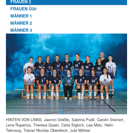
FRAUEN 2
FRAUEN Ü30
MÄNNER 1
MÄNNER 2
MÄNNER 3
HINTEN VON LINKS: Jasmin Gräßle, Sabrina Pudil, Carolin Steinert,
Lena Rupertus, Theresa Quast, Carla Sigloch, Lea Meic, Helin
Tekinsoy, Trainer Nicolas Oberdieck, Jule Möhrer