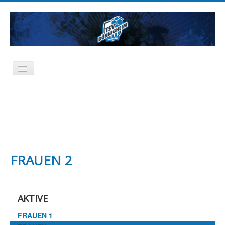
Toggle
Navigation
HOME
NEWS
AKTIVE
JUGEND
SCHIEDSRICHTER
FREIZEIT
ABTEILUNG
SPONSORING
FANARTIKEL
FRAUEN 2
AKTIVE
FRAUEN 1